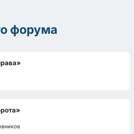
го форума
права»
орота»
овников