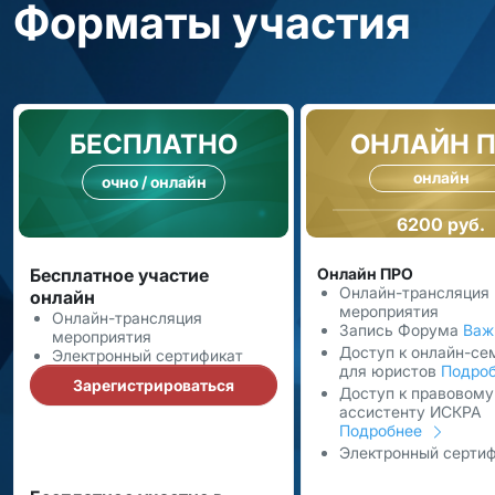
Форматы участия
БЕСПЛАТНО
ОНЛАЙН 
онлайн
очно / онлайн
6200 руб.
Бесплатное участие
Онлайн ПРО
Онлайн-трансляция
онлайн
мероприятия
Онлайн-трансляция
Запись Форума
Важ
мероприятия
Доступ к онлайн-с
Электронный сертификат
для юристов
Подро
Зарегистрироваться
Доступ к правовому
ассистенту ИСКРА
Подробнее
Электронный серти