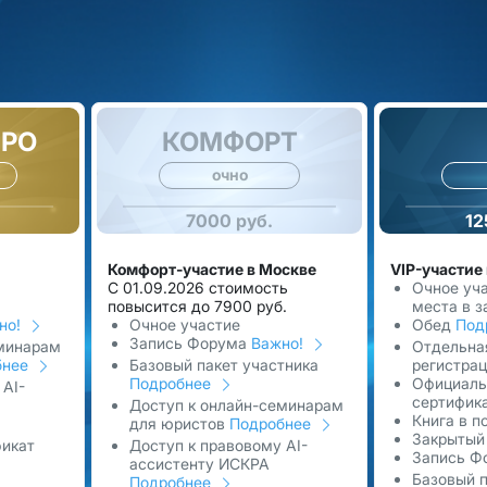
ПРО
КОМФОРТ
очно
7000 руб.
12
Комфорт-участие в Москве
VIP-участие
С 01.09.2026 стоимость
Очное уч
повысится до 7900 руб.
места в з
но!
Очное участие
Обед
Под
Запись Форума
Важно!
еминарам
Отдельна
бнее
Базовый пакет участника
регистра
Подробнее
Официаль
 AI-
сертифик
Доступ к онлайн-семинарам
Книга в п
для юристов
Подробнее
Закрытый
фикат
Доступ к правовому AI-
Запись Ф
ассистенту ИСКРА
Базовый п
Подробнее