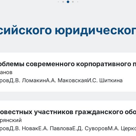
сийского юридическо
роблемы современного корпоративного 
ханов
оров
Д.В. Ломакин
А.А. Маковская
И.С. Шиткина
совестных участников гражданского об
трянский
оров
Д.В. Новак
Е.А. Павлова
Е.Д. Суворов
М.А. Церк