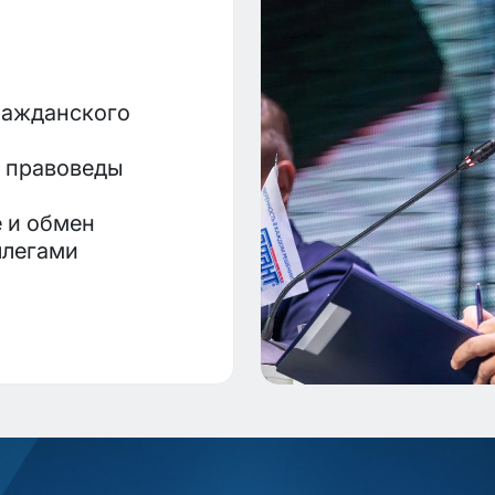
ражданского
е правоведы
 и обмен
ллегами