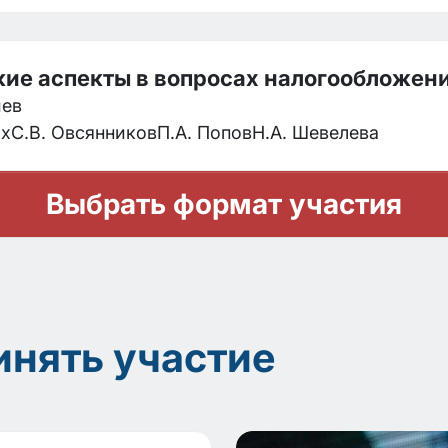
кие аспекты в вопросах налогообложен
иев
их
С.В. Овсянников
П.А. Попов
Н.А. Шевелева
Выбрать формат участия
инять участие