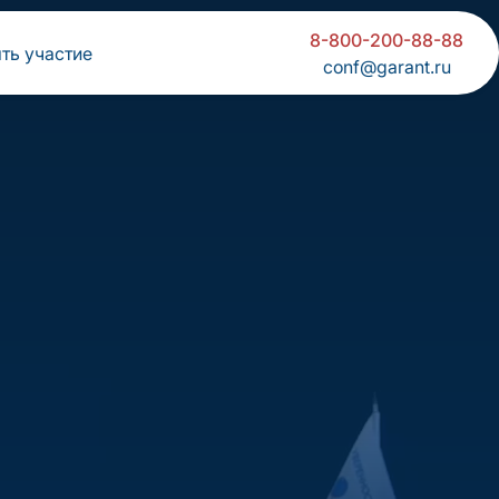
8-800-200-88-88
ть участие
conf@garant.ru