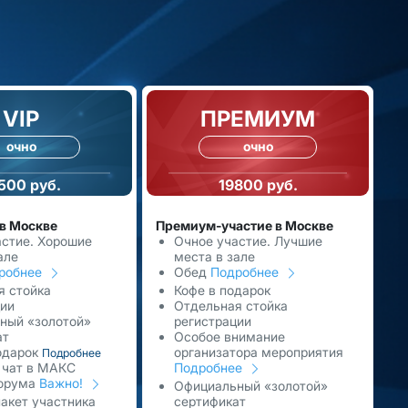
VIP
ПРЕМИУМ
очно
очно
500 руб.
19800 руб.
 в Москве
Премиум-участие в Москве
астие. Хорошие
Очное участие. Лучшие
але
места в зале
робнее
Обед
Подробнее
я стойка
Кофе в подарок
ции
Отдельная стойка
ный «золотой»
регистрации
ат
Особое внимание
одарок
организатора мероприятия
Подробнее
 чат в МАКС
Подробнее
орума
Важно!
Официальный «золотой»
акет участника
сертификат